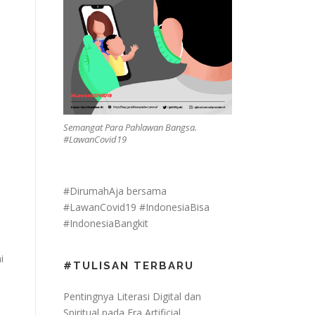
Semangat Para Pahlawan Bangsa.
#LawanCovid19
#DirumahAja bersama
#LawanCovid19 #IndonesiaBisa
#IndonesiaBangkit
i
#TULISAN TERBARU
Pentingnya Literasi Digital dan
Spiritual pada Era Artificial