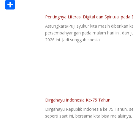
Copy
Link
Share
Pentingnya Literasi Digital dan Spiritual pada E
Astungkara/Puji syukur kita masih diberika
persembahyangan pada malam hari ini, dan 
2026 ini. Jadi sungguh spesial …
Dirgahayu Indonesia Ke-75 Tahun
Dirgahayu Republik Indonesia ke 75 Tahun, s
seperti saat ini, bersama kita bisa melaluiny