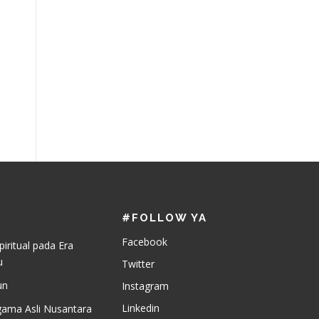
#FOLLOW YA
Facebook
piritual pada Era
u
Twitter
un
Instagram
Linkedin
gama Asli Nusantara