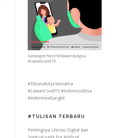
Semangat Para Pahlawan Bangsa.
#LawanCovid19
#DirumahAja bersama
#LawanCovid19 #IndonesiaBisa
#IndonesiaBangkit
#TULISAN TERBARU
Pentingnya Literasi Digital dan
Spiritual pada Era Artificial