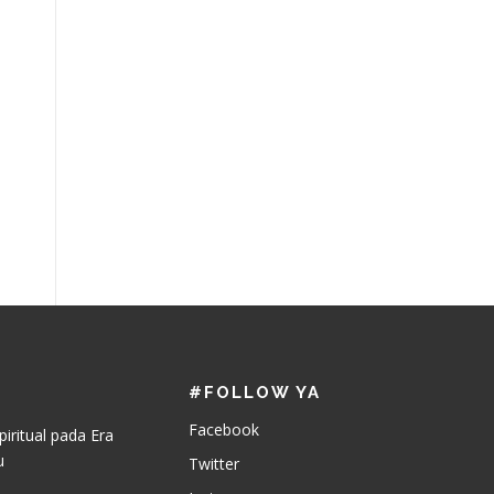
#FOLLOW YA
Facebook
piritual pada Era
u
Twitter