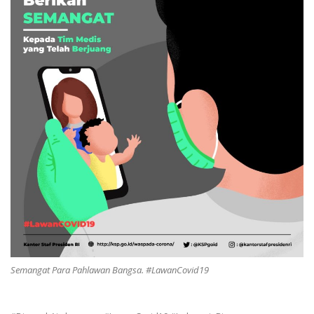
Semangat Para Pahlawan Bangsa. #LawanCovid19